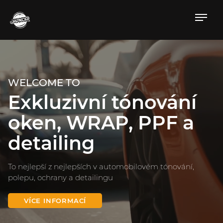
WELCOME TO
Exkluzivní tónování
oken, WRAP, PPF a
detailing
To nejlepší z nejlepších v automobilovém tónování,
polepu, ochrany a detailingu
VÍCE INFORMACÍ